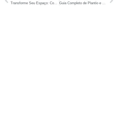
Transforme Seu Espaço: Como Construir um Pergolado de Madeira para Área Gourmet
Guia Completo de Plantio e Manutenção de Trepadeiras em Pergolados