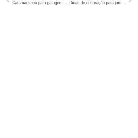
Caramanchao para garagem: A solução prática e estilosa!
Dicas de decoração para jardim em madeira: transforme seu espaço externo em um paraíso