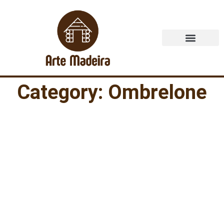
Quem Somos
Category: Ombrelone