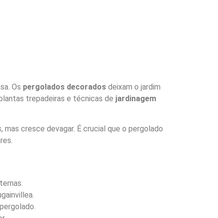
asa. Os
pergolados decorados
deixam o jardim
 plantas trepadeiras e técnicas de
jardinagem
s, mas cresce devagar. É crucial que o pergolado
res.
ternas.
gainvillea.
 pergolado.