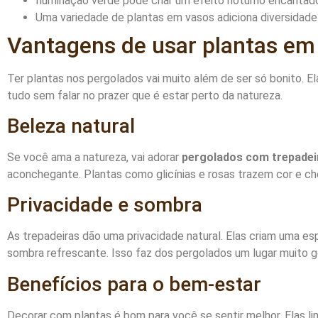
Iluminação verde pode criar um efeito noturno encantado
Uma variedade de plantas em vasos adiciona diversidade 
Vantagens de usar plantas em
Ter plantas nos pergolados vai muito além de ser só bonito. El
tudo sem falar no prazer que é estar perto da natureza.
Beleza natural
Se você ama a natureza, vai adorar
pergolados com trepadei
aconchegante. Plantas como glicínias e rosas trazem cor e che
Privacidade e sombra
As trepadeiras dão uma privacidade natural. Elas criam uma e
sombra refrescante. Isso faz dos pergolados um lugar muito g
Benefícios para o bem-estar
Decorar com plantas é bom para você se sentir melhor. Elas l