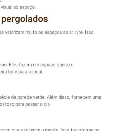
r.
visual ao espaço.
 pergolados
as valorizam muito os espaços ao ar livre. Isso
ras
. Eles fazem um espaço bonito e
iro bom para o local.
spécie de parede verde. Além disso, fornecem uma
ostoso para passar o dia.
impam o ar e relaxam a mente. Isso transforma os