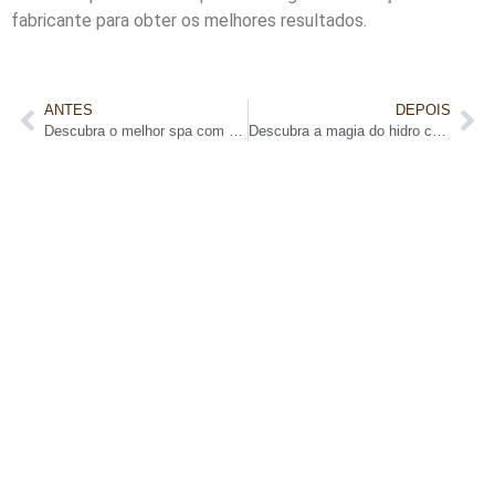
fabricante para obter os melhores resultados.
ANTES
DEPOIS
Descubra o melhor spa com deck e pergolado para relaxar
Descubra a magia do hidro com pergolado: relaxamento e luxo em um só lugar