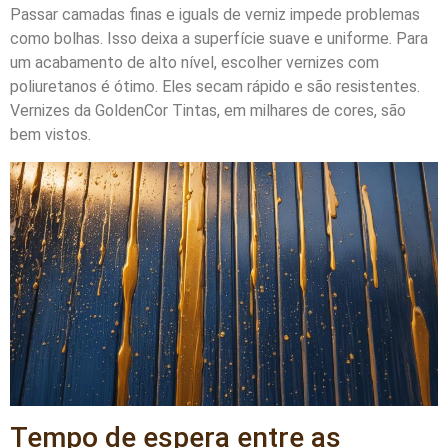
Passar camadas finas e iguals de verniz impede problemas
como bolhas. Isso deixa a superfície suave e uniforme. Para
um acabamento de alto nível, escolher vernizes com
poliuretanos é ótimo. Eles secam rápido e são resistentes.
Vernizes da GoldenCor Tintas, em milhares de cores, são
bem vistos.
Tempo de espera entre as