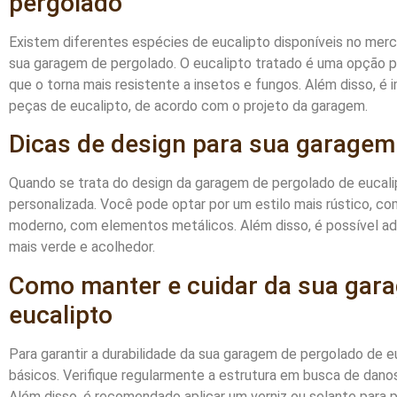
pergolado
Existem diferentes espécies de eucalipto disponíveis no merca
sua garagem de pergolado. O eucalipto tratado é uma opção p
que o torna mais resistente a insetos e fungos. Além disso, é
peças de eucalipto, de acordo com o projeto da garagem.
Dicas de design para sua garagem
Quando se trata do design da garagem de pergolado de eucalip
personalizada. Você pode optar por um estilo mais rústico, c
moderno, com elementos metálicos. Além disso, é possível adic
mais verde e acolhedor.
Como manter e cuidar da sua gar
eucalipto
Para garantir a durabilidade da sua garagem de pergolado de eu
básicos. Verifique regularmente a estrutura em busca de dan
Além disso, é recomendado aplicar um verniz ou selante para 