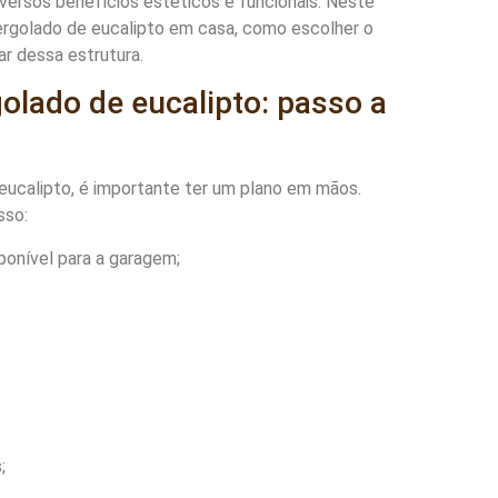
versos benefícios estéticos e funcionais. Neste
ergolado de eucalipto em casa, como escolher o
ar dessa estrutura.
lado de eucalipto: passo a
eucalipto, é importante ter um plano em mãos.
sso:
onível para a garagem;
;