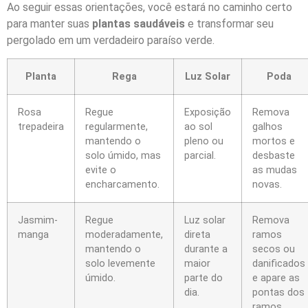
Ao seguir essas orientações, você estará no caminho certo
para manter suas
plantas saudáveis
e transformar seu
pergolado em um verdadeiro paraíso verde.
Planta
Rega
Luz Solar
Poda
Rosa
Regue
Exposição
Remova
trepadeira
regularmente,
ao sol
galhos
mantendo o
pleno ou
mortos e
solo úmido, mas
parcial.
desbaste
evite o
as mudas
encharcamento.
novas.
Jasmim-
Regue
Luz solar
Remova
manga
moderadamente,
direta
ramos
mantendo o
durante a
secos ou
solo levemente
maior
danificados
úmido.
parte do
e apare as
dia.
pontas dos
ramos.