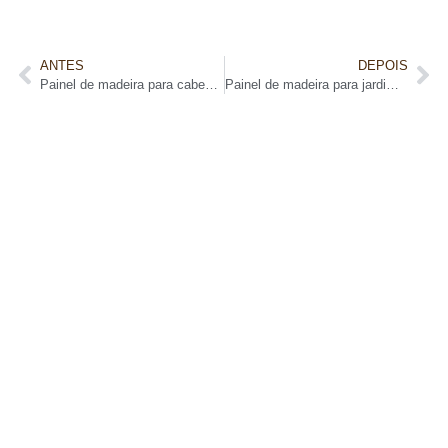
ANTES
DEPOIS
Painel de madeira para cabeceira: Transforme seu quarto
Painel de madeira para jardim vertical