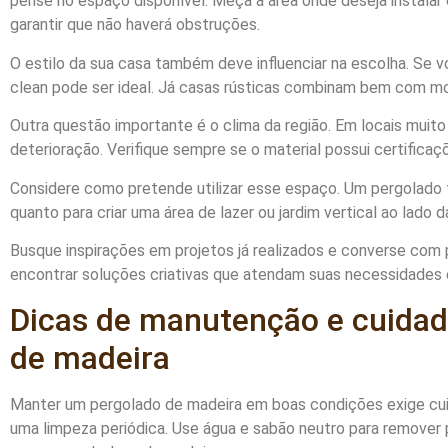
pense no espaço disponível. Meça a área onde deseja instalar 
garantir que não haverá obstruções.
O estilo da sua casa também deve influenciar na escolha. Se 
clean pode ser ideal. Já casas rústicas combinam bem com m
Outra questão importante é o clima da região. Em locais muito
deterioração. Verifique sempre se o material possui certificaçõ
Considere como pretende utilizar esse espaço. Um pergolado f
quanto para criar uma área de lazer ou jardim vertical ao lado 
Busque inspirações em projetos já realizados e converse com p
encontrar soluções criativas que atendam suas necessidades e
Dicas de manutenção e cuidad
de madeira
Manter um pergolado de madeira em boas condições exige cuida
uma limpeza periódica. Use água e sabão neutro para remover p