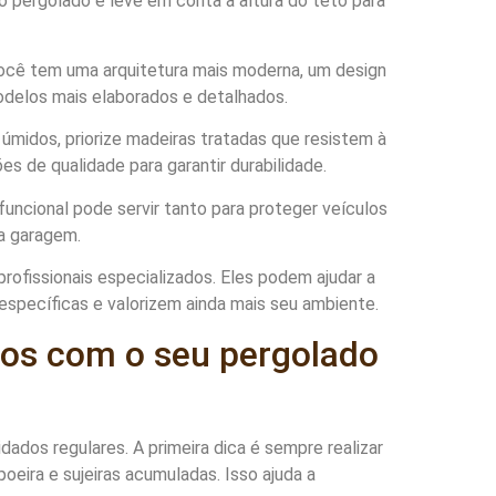
o pergolado e leve em conta a altura do teto para
você tem uma arquitetura mais moderna, um design
odelos mais elaborados e detalhados.
 úmidos, priorize madeiras tratadas que resistem à
es de qualidade para garantir durabilidade.
uncional pode servir tanto para proteger veículos
da garagem.
rofissionais especializados. Eles podem ajudar a
specíficas e valorizem ainda mais seu ambiente.
os com o seu pergolado
dos regulares. A primeira dica é sempre realizar
oeira e sujeiras acumuladas. Isso ajuda a