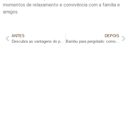
momentos de relaxamento e convivência com a família e
amigos.
ANTES
DEPOIS
Descubra as vantagens do pergolado metálico para seu espaço externo
Bambu para pergolado: como criar um ambiente aconchegante e sustentável