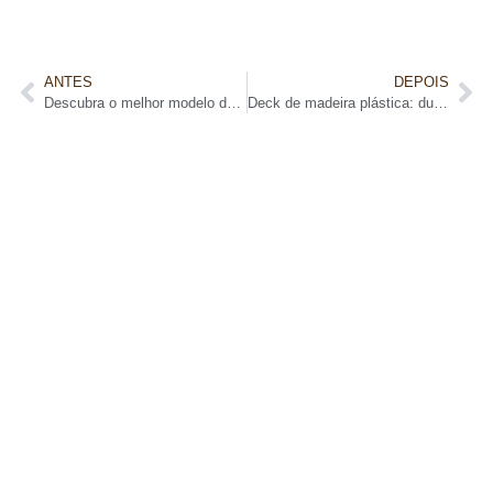
ANTES
DEPOIS
Descubra o melhor modelo de forro para pergolado
Deck de madeira plástica: durabilidade e estilo