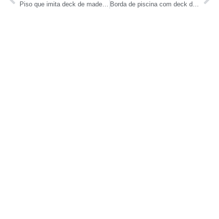
Piso que imita deck de madeira para piscina
Borda de piscina com deck de madeira: Conforto e beleza