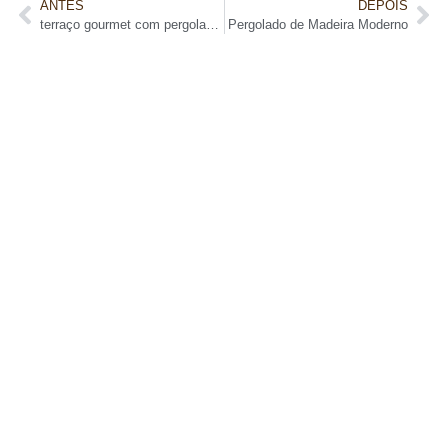
ANTES
DEPOIS
terraço gourmet com pergolado de madeira
Pergolado de Madeira Moderno