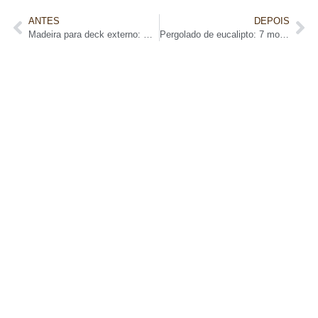
ANTES
DEPOIS
Madeira para deck externo: Guia completo para escolher a melhor opção
Pergolado de eucalipto: 7 modelos incríveis